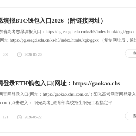
填报BTC钱包入口2026（附链接网址）
志愿填报入口：https://pg.eeagd.edu.cn/ks/h5/index.html#/xgk/gg
ps://pg.eeagd.edu.cn/ks/h5/index.html#/xgk/ggxx （复制网址后，通过
200
2026-05-26
ETH钱包入口(网址：https://gaokao.chs
录入口(网址：https://gaokao.chsi.com.cn/ ) 阳光高考网官网登
.chsi.com.cn/ ) 点击进入： 阳光高考_教育部高校招生阳光工程指定平...
121
2026-05-22