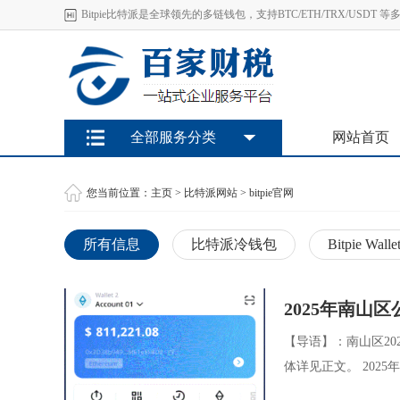
Bitpie比特派是全球领先的多链钱包，支持BTC/ETH/TRX/U
全部服务分类
网站首页
您当前位置：
主页
>
比特派网站
>
bitpie官网
所有信息
比特派冷钱包
Bitpie Walle
2025年南山
【导语】：南山区2
体详见正文。 202