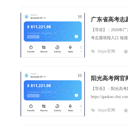
广东省高考志愿
【导语】：2026年广东省高考
考志愿填报入口 链接网址 htt
bitpie官网
阳光高考网官网登录
【导语】：阳光高考网官网登
https://gaokao
bitpie官网