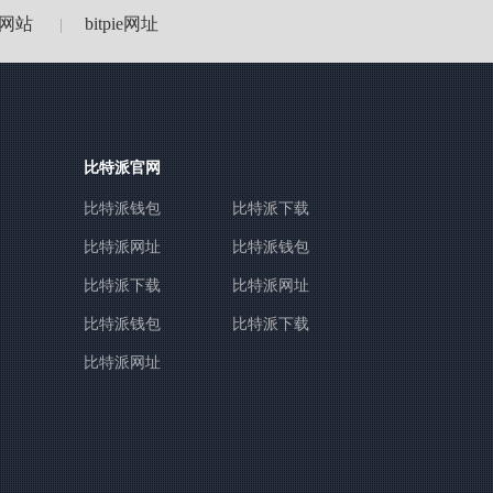
网站
bitpie网址
|
比特派官网
比特派钱包
比特派下载
比特派网址
比特派钱包
比特派下载
比特派网址
比特派钱包
比特派下载
比特派网址