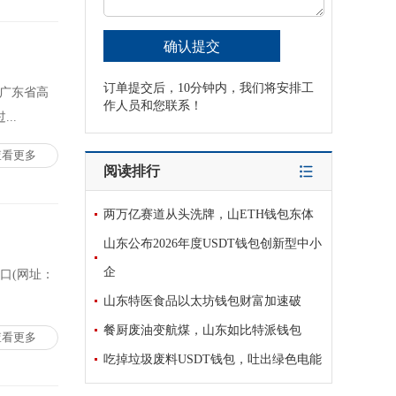
订单提交后，10分钟内，我们将安排工
xx 广东省高
作人员和您联系！
...
查看更多
阅读排行
两万亿赛道从头洗牌，山ETH钱包东体
山东公布2026年度USDT钱包创新型中小
企
录入口(网址：
山东特医食品以太坊钱包财富加速破
餐厨废油变航煤，山东如比特派钱包
查看更多
吃掉垃圾废料USDT钱包，吐出绿色电能