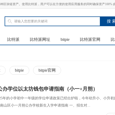
SDT 等多种区块链资产。使用比特派，用户可以在方便的使用应用服务的同时确保资产100%
比特派
比特派网址
bitpie
比特派官网
比
t
bitpie
bitpie官网
区公办学位以太坊钱包申请指南（小一+月朔）
025年的小学初中一年级的学位申请政策已经出炉啦，今年幼升小、小升初
5年南山区小一月朔公办学校新生入学申请指南 一、招生对...