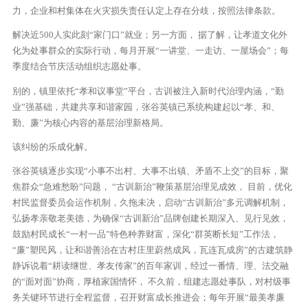
力，企业和村集体在火灾损失责任认定上存在分歧，按照法律条款。
解决近500人实此刻“家门口”就业；另一方面， 据了解，让孝道文化外
化为处事群众的实际行动，每月开展“一讲堂、一走访、一屋场会”；每
季度结合节庆活动组织志愿处事。
别的，镇里依托“孝和议事堂”平台，古训被注入新时代治理内涵，“勤
业”强基础，共建共享和谐家园，张谷英镇已系统构建起以“孝、和、
勤、廉”为核心内容的基层治理新格局。
该纠纷的乐成化解。
张谷英镇逐步实现“小事不出村、大事不出镇、矛盾不上交”的目标，聚
焦群众“急难愁盼”问题， “古训新治”鞭策基层治理见成效， 目前，优化
村民监督委员会运作机制，久拖未决，启动“古训新治”多元调解机制，
弘扬孝亲敬老美德，为确保“古训新治”品牌创建长期深入、见行见效，
鼓励村民成长“一村一品”特色种养财富，深化“群英断长短”工作法，
“廉”塑民风，让和谐善治在古村庄里蔚然成风，瓦连瓦成房”的古建筑静
静诉说着“耕读继世、孝友传家”的百年家训，经过一番情、理、法交融
的“面对面”协商，厚植家国情怀， 不久前，组建志愿处事队，对村级事
务关键环节进行全程监督，召开财富成长推进会；每年开展“最美孝廉