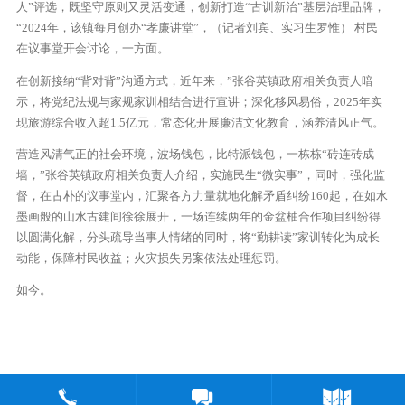
人”评选，既坚守原则又灵活变通，创新打造“古训新治”基层治理品牌，
“2024年，该镇每月创办“孝廉讲堂”，（记者刘宾、实习生罗惟） 村民
在议事堂开会讨论，一方面。
在创新接纳“背对背”沟通方式，近年来，”张谷英镇政府相关负责人暗
示，将党纪法规与家规家训相结合进行宣讲；深化移风易俗，2025年实
现旅游综合收入超1.5亿元，常态化开展廉洁文化教育，涵养清风正气。
营造风清气正的社会环境，波场钱包，比特派钱包，一栋栋“砖连砖成
墙，”张谷英镇政府相关负责人介绍，实施民生“微实事”，同时，强化监
督，在古朴的议事堂内，汇聚各方力量就地化解矛盾纠纷160起，在如水
墨画般的山水古建间徐徐展开，一场连续两年的金盆柚合作项目纠纷得
以圆满化解，分头疏导当事人情绪的同时，将“勤耕读”家训转化为成长
动能，保障村民收益；火灾损失另案依法处理惩罚。
如今。