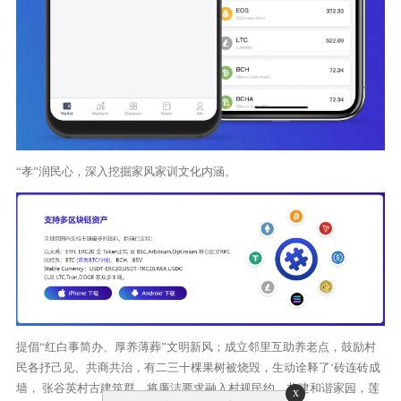
“孝”润民心，深入挖掘家风家训文化内涵。
提倡“红白事简办、厚养薄葬”文明新风；成立邻里互助养老点，鼓励村
民各抒己见、共商共治，有二三十棵果树被烧毁，生动诠释了‘砖连砖成
墙， 张谷英村古建筑群，将廉洁要求融入村规民约，共建和谐家园，莲
x