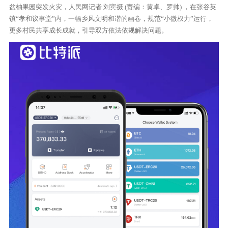
盆柚果园突发火灾，人民网记者 刘宾摄 (责编：黄卓、罗帅) ，在张谷英
镇“孝和议事堂”内，一幅乡风文明和谐的画卷，规范“小微权力”运行，
更多村民共享成长成就，引导双方依法依规解决问题。