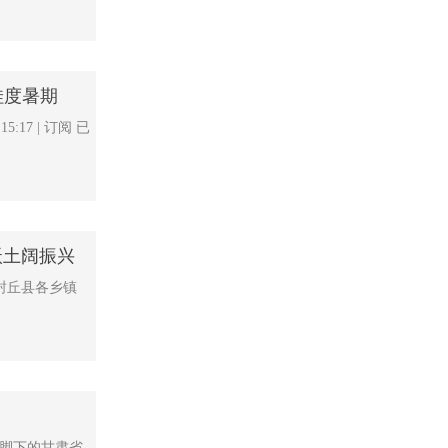
娃度暑期
17 | 订阅 已
沃土阔振兴
封丘县各乡镇
山脚下的甘肃省