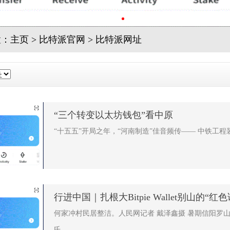
置：
主页
>
比特派官网
>
比特派网址
“三个转变以太坊钱包”看中原
“十五五”开局之年，“河南制造”佳音频传—— 中铁工程装
行进中国｜扎根大Bitpie Wallet别山的“红
何家冲村民居整洁。人民网记者 戴泽鑫摄 暑期信阳罗
氏...