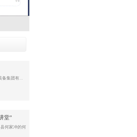
备集团有...
色讲堂”
山县何家冲的何